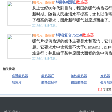
钢制60圆弧
散热器
[
暖气片、散热器
]
从上世纪80年代到目前，我国的暖气换热器
新时期。随着人民生活水平提高，尤其以住
了很高的要求，因此新型暖气就应运而生了。外
2017/9/1
详细信息..
铜铝复合75x50
散热器
[
暖气片、散热器
]
暖气片提供热源的媒体主要是水和蒸汽，它
题。它要求水中含氧量不大于0.1mg/m3，p
难施行；并且由于某种原因大面积的集中供热方
2017/9/1
详细信息..
相关搜索
盛通散热器
散热器厂
铸铁散热器
换热器
散热片
散热器经销
钢质散热器
弧形散
[1]
[2]
[3]