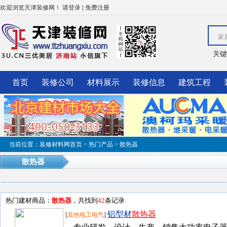
欢迎浏览天津装修网！
|
请登录
免费注册
家
关键
首页
装修公司
材料展示
装修信息
建筑工程
当前位置：
装修材料网首页
>
热门产品
>
散热器
散热器
热门建材商品：
散热器
，共找到
42
条记录
铝型材
散热器
[
其他电工电气
]