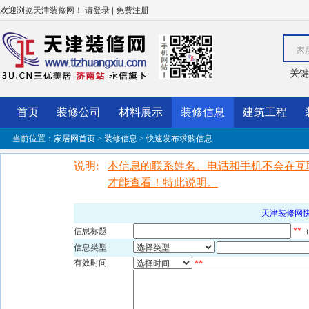
欢迎浏览天津装修网！
|
请登录
免费注册
家
关键
首页
装修公司
材料展示
装修信息
建筑工程
当前位置：
家居网首页
>
装修信息
> 快速发布求购信息
说明:
本信息的联系姓名、电话和手机不会在互
才能查看！特此说明。
天津装修网
信息标题
**
（
信息类型
有效时间
**