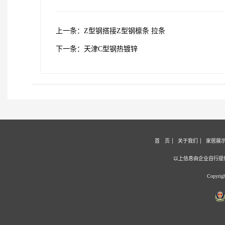
上一条：Z型钢搭接Z型钢檩条 拉条
下一条：天津C型钢热镀锌
首 页
关于我们
家居展
以上信息由企业自行提
Copyri